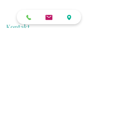
Kontakt
Astrid Rößler
Mail 14 3/4
83089 Brannenburg
+49 175 3667391
info@astrid-roessler.de
IMPRESSUM
.
DATENSCHUTZERKLÄRUNG
.
AGB