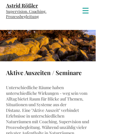
Astrid Rößler
Supervision. Coaching.
P
rozessbegleitung
Aktive Auszeiten / Seminare
Unterschiedliche Räume haben
unterschiedliche Wirkungen - weg sein vom
Alltag bietet Raum für Blicke auf Themen,
Situationen und Systeme aus der
Distanz. Eine "Aktive Auszeit" verbindet
Erlebnisse in unterschiedlichen
Naturräumen mit Coaching, Supervision und
Prozessbegleitung. Während unzählig vieler
privater Aufenthalte in Naturräumen